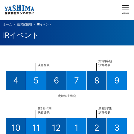
CLOSE
MENU
投資家情報
IRイベント
ヤシマキザイのチカラ
IRイベント
ビジネス&ソリューション
企業情報
第1四半期
決算発表
決算発表
投資家情報
4
5
6
7
8
9
採用情報
定時株主総会
日本語
English
第2四半期
第3四半期
決算発表
決算発表
お問い合わせ
10
11
12
1
2
3