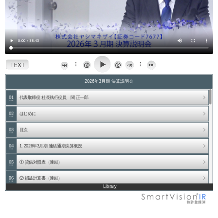
2026年3月期 決算説明会
ARCHIVE
01
代表取締役 社長執行役員 関 正一郎
2026年3月期 決算説明会
02
はじめに
2026年3月期 第2四半期 決算説明会
2025年3月期 決算説明会
03
目次
2025年3月期 第2四半期 決算説明会
04
1. 2026年3月期 連結通期決算概況
2024年3月期 第2四半期 決算説明会
2023年3月期 第2四半期 決算説明会
05
① 貸借対照表（連結）
2022年3月期 決算説明会
06
② 損益計算書（連結）
2022年3月期 第2四半期 決算説明会
Library
2021年3月期 決算説明会
07
② 損益計算書（連結）
2021年3月期 第2四半期 決算説明会
2020年3月期 決算説明会
08
③ キャッシュ・フロー計算書（連結）