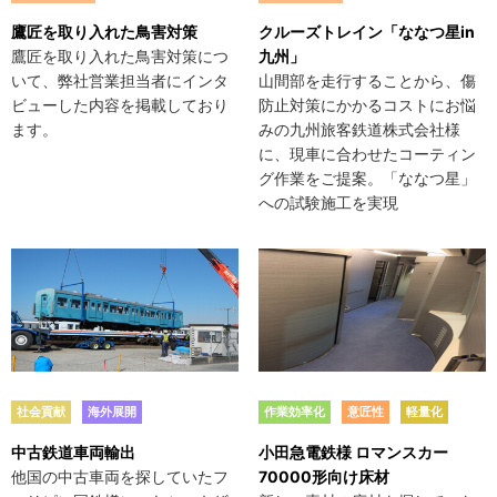
鷹匠を取り入れた鳥害対策
クルーズトレイン「ななつ星in
鷹匠を取り入れた鳥害対策につ
九州」
いて、弊社営業担当者にインタ
山間部を走行することから、傷
ビューした内容を掲載しており
防止対策にかかるコストにお悩
ます。
みの九州旅客鉄道株式会社様
に、現車に合わせたコーティン
グ作業をご提案。「ななつ星」
への試験施工を実現
中古鉄道車両輸出
小田急電鉄様 ロマンスカー
他国の中古車両を探していたフ
70000形向け床材