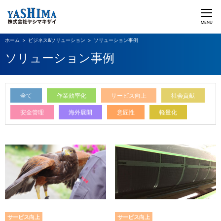
CLOSE
MENU
ビジネス&ソリューション
ソリューション事例
ヤシマキザイのチカラ
ソリューション事例
ビジネス&ソリューション
企業情報
投資家情報
採用情報
日本語
English
お問い合わせ