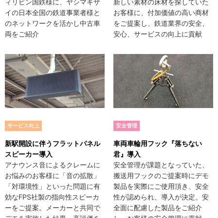
ィリピン国鉄様に、ヤシマキザ
新しい素材の床材を探していた
イの日本全国の鉄道事業者様と
お客様に、付加価値の高い商材
のネットワークを活かし中古車
をご提案し、鉄道業界の安全、
両をご紹介
安心、サービスの向上に貢献
新駅開設に伴うフラットパネル
車両車輪用フック『落ちない
スピーカー導入
君』導入
アナウンス音によるクレームに
安全管理が課題となっていた、
お悩みのお客様に「音の拡散」
搬送用フックのご提案時にデモ
「対環境性」といった問題に有
製品を実際にご使用頂き、安全
効なFPS社製の指向性スピーカ
性が認められ、導入が決定。安
ーをご提案。メーカーと共同で
全面に配慮した製品をご紹介