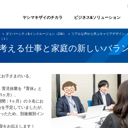
ヤシマキザイのチカラ
ビジネス&ソリューション
ィ
ダイバーシティ&インクルージョン（D&I）
リアルな声から学ぶキャリアデザイン
（１）
考える仕事と家庭の新しいバラ
にお子さまのいる、
、育児休業を『育休』と
1ヶ月）、
期間：1ヶ月）の３名にお
会を予定していましたが、
かったため、
別途個別イン
容をお伝えします！