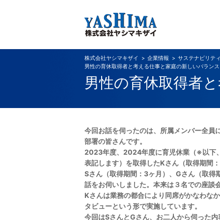
株式会社ヤシマキザイ
企業情報
サステナビリテ
男性の育休取得者と考える仕事と家庭の新しいバランス
男性の育休取得者と
今回お話を伺ったのは、所属メンバー全員
部署の皆さんです。
2023年度、2024年度に育児休業（
※以下
表記します）
を取得した
Kさん（取得期間：
Sさん（取得期間：3ヶ月）、
Gさん（取得
話を
お伺いしました。
本来は３名での座談
Kさんは業務の都合により同席がかなわな
タビューという形で実施しています。
今回はSさんとGさん、お二人から伺った内