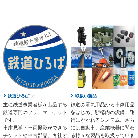
鉄道ひろば
取扱い製品
主に鉄道事業者様が出品する
鉄道の電気用品から車体用品
鉄道専門のフリーマーケット
をはじめ、駅構内の設備、運
です。
行にかかわるシステム、さら
車庫見学・車両撮影ができる
には自動車、産業機器に関わ
チケットや中古部品、各社オ
る様々な製品を取扱っていま