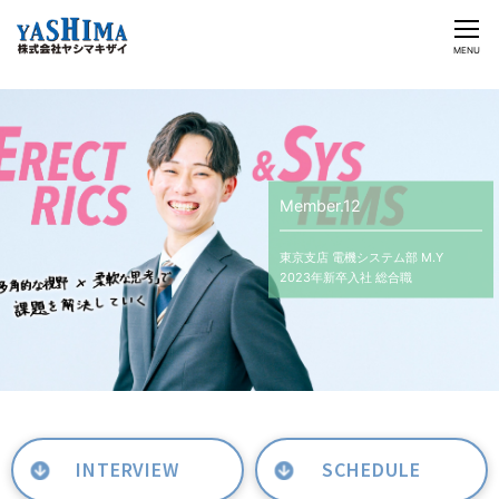
CLOSE
MENU
ヤシマキザイのチカラ
ビジネス&ソリューション
Member.12
企業情報
東京支店
電機システム部 M.Y
投資家情報
2023年新卒入社 総合職
採用情報
日本語
English
2024/09/05
お問い合わせ
INTERVIEW
SCHEDULE