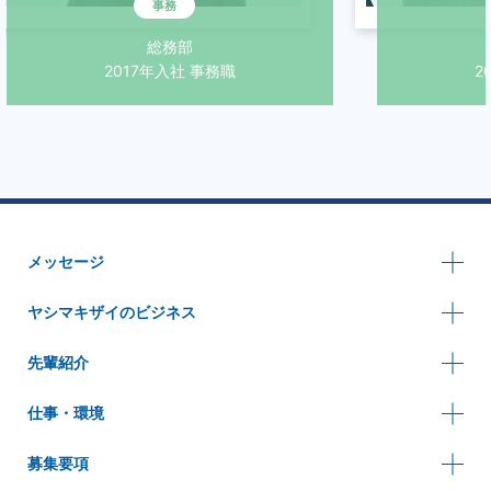
総務部
財務経理
2017年入社 事務職
2019年入社
メッセージ
ヤシマキザイのビジネス
先輩紹介
仕事・環境
募集要項