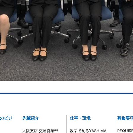
のビジ
先輩紹介
仕事・環境
募集要
大阪支店 交通営業部
数字で見るYASHIMA
REQUIR