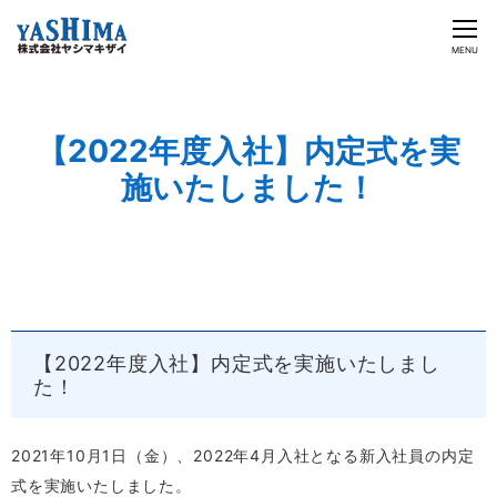
CLOSE
MENU
ヤシマキザイのチカラ
【2022年度入社】内定式を実
ビジネス&ソリューション
施いたしました！
企業情報
投資家情報
2021/10/01
採用情報
【2022年度入社】内定式を実施いたしまし
た！
日本語
English
お問い合わせ
2021年10月1日（金）、2022年4月入社となる新入社員の内定
式を実施いたしました。